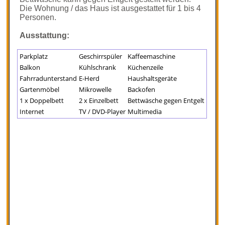
Die Wohnung / das Haus ist ausgestattet für 1 bis 4
Personen.
Ausstattung:
Parkplatz
Geschirrspüler
Kaffeemaschine
Balkon
Kühlschrank
Küchenzeile
Fahrradunterstand
E-Herd
Haushaltsgeräte
Gartenmöbel
Mikrowelle
Backofen
1 x Doppelbett
2 x Einzelbett
Bettwäsche gegen Entgelt
Internet
TV / DVD-Player
Multimedia