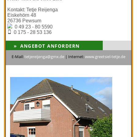
Kontakt: Tetje Reijenga
Eiskehörn 48
26736 Pewsum
0 49 23 - 80 5590
0 175 - 28 53 136
E-Mail:
tetjereijenga@gmx.de
| Internet:
www.greetsiel-tetje.de