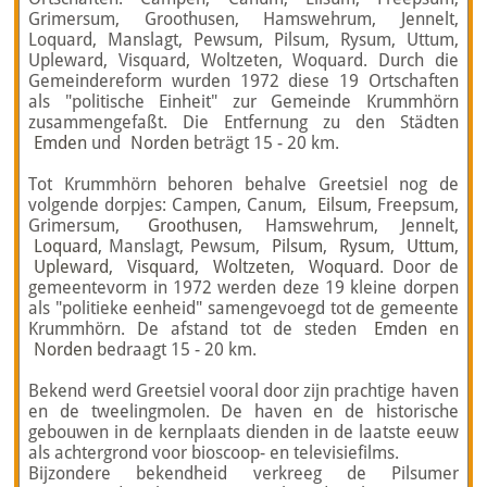
Grimersum, Groothusen, Hamswehrum, Jennelt,
Loquard, Manslagt, Pewsum, Pilsum, Rysum, Uttum,
Upleward, Visquard, Woltzeten, Woquard. Durch die
Gemeindereform wurden 1972 diese 19 Ortschaften
als "politische Einheit" zur Gemeinde Krummhörn
zusammengefaßt. Die Entfernung zu den Städten
Emden
und
Norden
beträgt 15 - 20 km.
Tot Krummhörn behoren behalve Greetsiel nog de
volgende dorpjes: Campen, Canum,
Eilsum
, Freepsum,
Grimersum,
Groothusen
, Hamswehrum, Jennelt,
Loquard
, Manslagt, Pewsum,
Pilsum
,
Rysum
,
Uttum
,
Upleward
,
Visquard
,
Woltzeten
,
Woquard
. Door de
gemeentevorm in 1972 werden deze 19 kleine dorpen
als "politieke eenheid" samengevoegd tot de gemeente
Krummhörn. De afstand tot de steden
Emden
en
Norden
bedraagt 15 - 20 km.
Bekend werd Greetsiel vooral door zijn prachtige haven
en de tweelingmolen. De haven en de historische
gebouwen in de kernplaats dienden in de laatste eeuw
als achtergrond voor bioscoop- en televisiefilms.
Bijzondere bekendheid verkreeg de Pilsumer