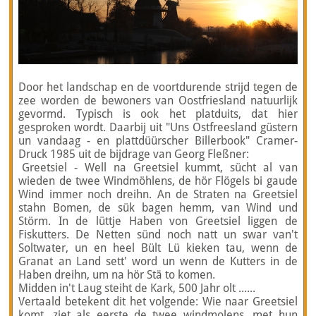
Door het landschap en de voortdurende strijd tegen de
zee worden de bewoners van Oostfriesland natuurlijk
gevormd. Typisch is ook het platduits, dat hier
gesproken wordt. Daarbij uit "Uns Ostfreesland güstern
un vandaag - en plattdüürscher Billerbook" Cramer-
Druck 1985 uit de bijdrage van Georg Fleßner:
Greetsiel
- Well na Greetsiel kummt, sücht al van
wieden de twee Windmöhlens, de hör Flögels bi gaude
Wind immer noch dreihn. An de Straten na Greetsiel
stahn Bomen, de sük bagen hemm, van Wind und
Störm. In de lüttje Haben von Greetsiel liggen de
Fiskutters. De Netten sünd noch natt un swar van't
Soltwater, un en heel Bült Lü kieken tau, wenn de
Granat an Land sett' word un wenn de Kutters in de
Haben dreihn, um na hör Stä to komen.
Midden in't Laug steiht de Kark, 500 Jahr olt ......
Vertaald betekent dit het volgende: Wie naar Greetsiel
komt, ziet als eerste de twee windmolens, met hun