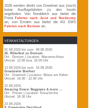
2026 werden direkt von Greetsiel aus (noch)
keine Ausflugsfahrten zu den Inseln
angeboten. Von Norddeich aus bietet die
Frisia
Fahrten nach Juist und Norderney
an, von Emden aus bietet die AG EMS
an.
Fahrten nach Borkum
VERANSTALTUNGEN
01.08.2026
bis zum
09.08.2026
:
26. Ritterfest zu Dornum
Ort:
Dornum
| Location: Wasserschloss
Uhrzeit: 12:00 bzw. 16:00 Uhr
13.08.2026
bis zum
15.08.2026
:
Greetsieler Bierfest
Ort:
Greetsiel
| Location: Wiese am Hafen
Uhrzeit: 14:00 - 22:00 Uhr
22.08.2026
:
Amazing Grace: Bagpipes & more ...
Ort:
Pilsum
| Location: Kreuzkirche
Uhrzeit: 18:30 Uhr
23.08.2026
:
9. Greetsieler Deichlauf