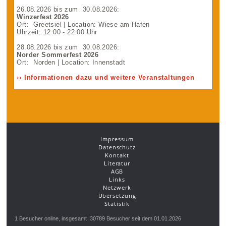
26.08.2026
bis zum
30.08.2026
:
Winzerfest 2026
Ort:
Greetsiel
| Location: Wiese am Hafen
Uhrzeit: 12:00 - 22:00 Uhr
28.08.2026
bis zum
30.08.2026
:
Norder Sommerfest 2026
Ort:
Norden
| Location: Innenstadt
›› Informationen dazu und weitere Veranstaltungen
Impressum
Datenschutz
Kontakt
Literatur
AGB
Links
Netzwerk
Übersetzung
Statistik