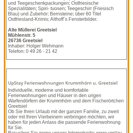
und Teegeschenkpackungen; Ostfriesische
Spezialitäten; Spiri- tuosen; Teegeschirr (Friesisch
Blau) und Zubehör; Bernsteine; über 60 Titel
Ostfriesland-Krimis; Althoff´s Fensterbilder.
Alte Müllerei Greetsiel
Mühlenstr. 5
26736 Greetsiel
Inhaber: Holger Wehmann
Telefon: 0 49 26 - 21 42
UpStay Ferienwohnungen Krummhörn u. Greetsiel
Individuelle, moderne und komfortable
Ferienwohnungen und Häuser in den urigen
Warfendörfern der Krummhörn und dem Fischerörtchen
Greetsiel
Ob Sie Ihren Urlaub mit der ganzen Familie, zu zweit
oder mit Ihren Vierbeinern verbringen möchten, wir
haben für jeden Anlass die passende Ferienwohnung
für Sie.
Besuchen Sie gerne unsere Internetseite:
www.upstay-