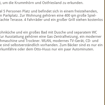
nkt, um die Krummhörn und Ostfriesland zu erkunden.
 5 Personen Platz und befindet sich in einem freistehenden,
en Parkplatz. Zur Wohnung gehören eine 400 qm große Spiel-
chte Terasse. 4 Fahrräder und ein großer Grill stehen kostenlos
ohnküche und ein großes Bad mit Dusche und separatem WC
Zur Ausstattung gehören eine Gas-Zentralheizung, ein moderner
chmaschine und Trockner. WLAN, modernes TV-Gerät, CD- und
e sind selbstverständlich vorhanden. Zum Bäcker sind es nur ein
 Borkumfähre oder dem Otto-Huus nur ein paar Autominuten.