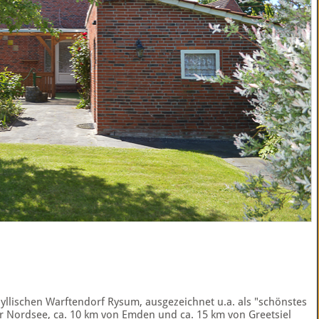
yllischen Warftendorf Rysum, ausgezeichnet u.a. als "schönstes
r Nordsee, ca. 10 km von Emden und ca. 15 km von Greetsiel