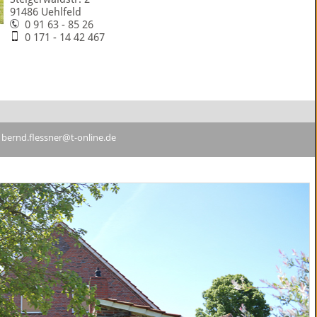
91486 Uehlfeld
0 91 63 - 85 26
0 171 - 14 42 467
:
bernd.flessner@t-online.de