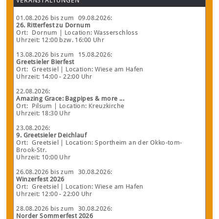
VERANSTALTUNGEN
01.08.2026
bis zum
09.08.2026
:
26. Ritterfest zu Dornum
Ort:
Dornum
| Location: Wasserschloss
Uhrzeit: 12:00 bzw. 16:00 Uhr
13.08.2026
bis zum
15.08.2026
:
Greetsieler Bierfest
Ort:
Greetsiel
| Location: Wiese am Hafen
Uhrzeit: 14:00 - 22:00 Uhr
22.08.2026
:
Amazing Grace: Bagpipes & more ...
Ort:
Pilsum
| Location: Kreuzkirche
Uhrzeit: 18:30 Uhr
23.08.2026
:
9. Greetsieler Deichlauf
Ort:
Greetsiel
| Location: Sportheim an der Okko-tom-
Brook-Str.
Uhrzeit: 10:00 Uhr
26.08.2026
bis zum
30.08.2026
:
Winzerfest 2026
Ort:
Greetsiel
| Location: Wiese am Hafen
Uhrzeit: 12:00 - 22:00 Uhr
28.08.2026
bis zum
30.08.2026
:
Norder Sommerfest 2026