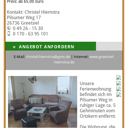
Preis: ab 65.00 Euro
Kontakt: Christel Hiemstra
Pilsumer Weg 17
26736 Greetsiel
0 49 26 - 15 30
0 170 - 63 95 101
E-Mail:
christel.hiemstra@gmx.de
| Internet:
www.greetsiel-
hiemstra.de
Unsere
Ferienwohnung
befindet sich im
Pilsumer Weg in
ruhiger Lage ca. 5
Gehminuten vom
Ortskern entfernt.
Die Wohnung, die