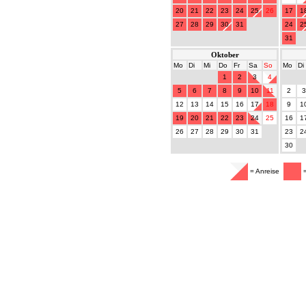
20
21
22
23
24
25
26
17
1
27
28
29
30
31
24
2
31
Oktober
Mo
Di
Mi
Do
Fr
Sa
So
Mo
Di
1
2
3
4
5
6
7
8
9
10
11
2
3
12
13
14
15
16
17
18
9
1
19
20
21
22
23
24
25
16
1
26
27
28
29
30
31
23
2
30
= Anreise
=